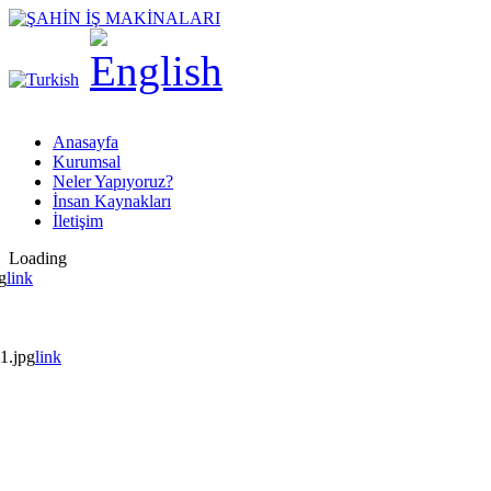
Anasayfa
Kurumsal
Neler Yapıyoruz?
İnsan Kaynakları
İletişim
Loading
g
link
1.jpg
link