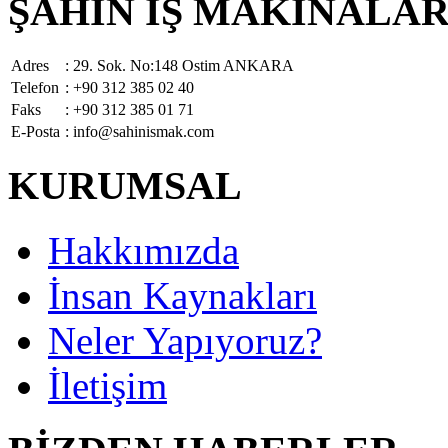
ŞAHİN İŞ MAKİNALARI 
Adres
: 29. Sok. No:148 Ostim ANKARA
Telefon
: +90 312 385 02 40
Faks
: +90 312 385 01 71
E-Posta
: info@sahinismak.com
KURUMSAL
Hakkımızda
İnsan Kaynakları
Neler Yapıyoruz?
İletişim