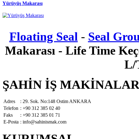
Yürüyüş Makarası
Floating Seal
-
Seal Gro
Makarası - Life Time Keçe
L/
ŞAHİN İŞ MAKİNALARI 
Adres
: 29. Sok. No:148 Ostim ANKARA
Telefon
: +90 312 385 02 40
Faks
: +90 312 385 01 71
E-Posta
: info@sahinismak.com
KURUMSAL