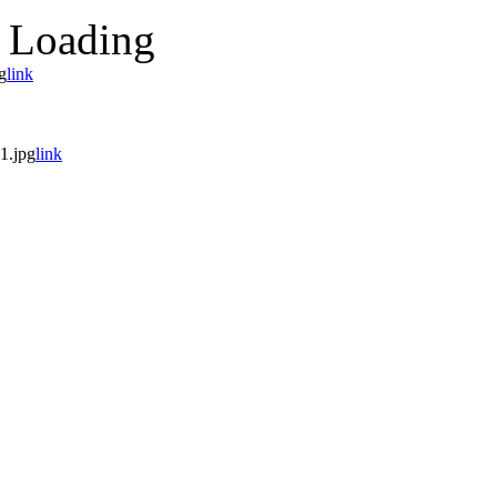
Loading
g
link
1.jpg
link